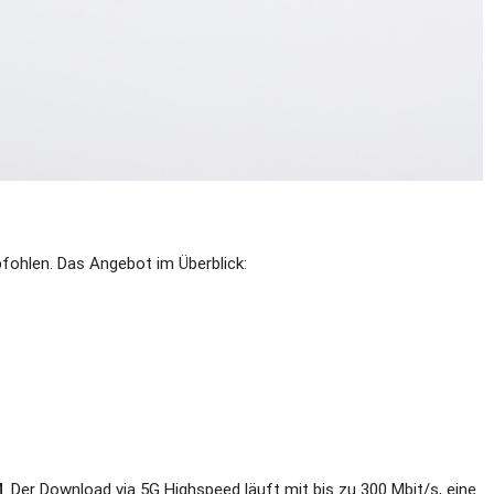
ohlen. Das Angebot im Überblick:
M
. Der Download via 5G Highspeed läuft mit bis zu 300 Mbit/s, eine