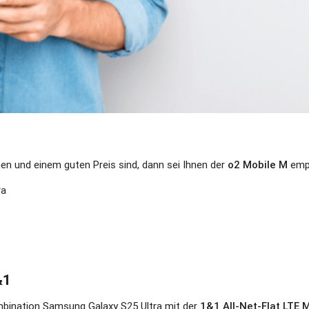
n und einem guten Preis sind, dann sei Ihnen der
o2 Mobile M
empf
ra
&1
bination Samsung Galaxy S25 Ultra mit der
1&1 All-Net-Flat LTE 