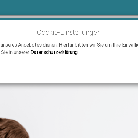
 Vielnutzer – die besten Angebote 2025
Cookie-Einstellungen
seres Angebotes dienen. Hierfür bitten wir Sie um Ihre Einwillig
assenden Vertrag mit großem Datenvolumen? Dann sind Sie hier gena
 Sie in unserer
Datenschutzerklärung
.
– wir haben die Top-Deals für Power-User zusammengestellt.
den regelmäßig geprüft und aktualisiert. Die Preise können sich jedo