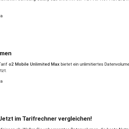
ra
umen
Tarif
o2 Mobile Unlimited Max
bietet ein unlimitiertes Datenvolum
tzt.
ra
etzt im Tarifrechner vergleichen!